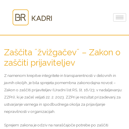
Zaščita ˝žvižgačev˝ – Zakon o
zaščiti prijaviteljev
Z namenom krepitve integritete in transparentnosti v delovnih in
javnih okoljih, je bila sprejeta pomembna zakonodajna novost –
Zakon o zaščiti prijaviteljev (Uradni list RS, št. 16/23; v nadaljevanju:
ZZPri), ki je začel veljati 22. 2. 2023. ZZPri je rezultat prizadevanj za
ustvarjanje varnega in spodbudnega okolja za prijavljanje
nepravilnosti v organizacijah.
Sprejem zakona je odziv na naraščajoče potrebe po zaščiti