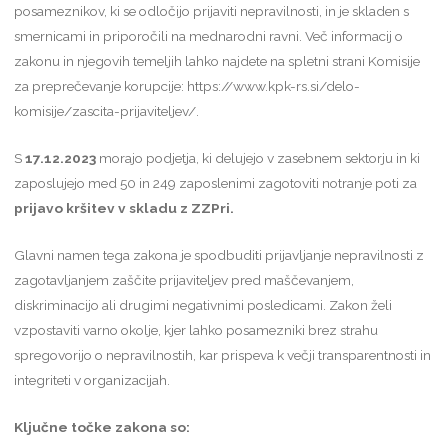
posameznikov, ki se odločijo prijaviti nepravilnosti, in je skladen s
smernicami in priporočili na mednarodni ravni. Več informacij o
zakonu in njegovih temeljih lahko najdete na spletni strani Komisije
za preprečevanje korupcije:
https://www.kpk-rs.si/delo-
komisije/zascita-prijaviteljev/
.
S
17.12.2023
morajo podjetja, ki delujejo v zasebnem sektorju in ki
zaposlujejo med 50 in 249 zaposlenimi zagotoviti notranje poti za
prijavo kršitev v skladu z ZZPri.
Glavni namen tega zakona je spodbuditi prijavljanje nepravilnosti z
zagotavljanjem zaščite prijaviteljev pred maščevanjem,
diskriminacijo ali drugimi negativnimi posledicami. Zakon želi
vzpostaviti varno okolje, kjer lahko posamezniki brez strahu
spregovorijo o nepravilnostih, kar prispeva k večji transparentnosti in
integriteti v organizacijah.
Ključne točke zakona so: