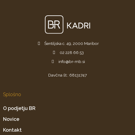
Šentiljska c. 49, 2000 Maribor
02 228 66 53
info@br-mb.si
Davčna št.: 68131747
Splošno
O podjetju BR
Novice
Kontakt