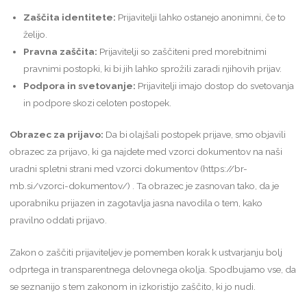
Zaščita identitete:
Prijavitelji lahko ostanejo anonimni, če to
želijo.
Pravna zaščita:
Prijavitelji so zaščiteni pred morebitnimi
pravnimi postopki, ki bi jih lahko sprožili zaradi njihovih prijav.
Podpora in svetovanje:
Prijavitelji imajo dostop do svetovanja
in podpore skozi celoten postopek.
Obrazec za prijavo:
Da bi olajšali postopek prijave, smo objavili
obrazec za prijavo, ki ga najdete med vzorci dokumentov na naši
uradni spletni strani med vzorci dokumentov (
https://br-
mb.si/vzorci-dokumentov/
) . Ta obrazec je zasnovan tako, da je
uporabniku prijazen in zagotavlja jasna navodila o tem, kako
pravilno oddati prijavo.
Zakon o zaščiti prijaviteljev je pomemben korak k ustvarjanju bolj
odprtega in transparentnega delovnega okolja. Spodbujamo vse, da
se seznanijo s tem zakonom in izkoristijo zaščito, ki jo nudi.